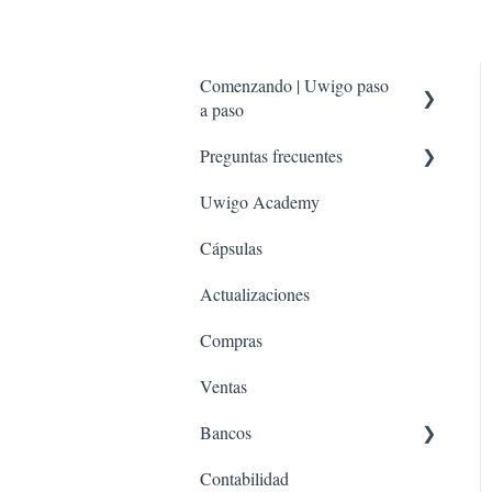
Comenzando | Uwigo paso
a paso
Preguntas frecuentes
Imprescindibles de revisar
antes de comenzar
Uwigo Academy
Configuración
Imprescindibles de revisar
Cápsulas
Nóminas
antes de comenzar - Nominas
¿Cómo activar el módulo?
Actualizaciones
Banco
Compras
Contabilidad
Ventas
Compras
Bancos
Ventas
Contabilidad
Conciliación Bancaria