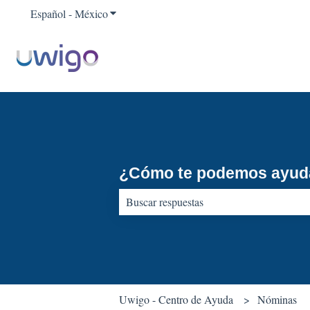
Español - México
Traducciones de Mostrar submenú para
¿Cómo te podemos ayud
No hay sugerencias porque el campo de b
Uwigo - Centro de Ayuda
Nóminas