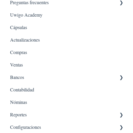
Preguntas frecuentes
Imprescindibles de revisar antes de comenzar
Uwigo Academy
Imprescindibles de revisar antes de comenzar - Nominas
Configuración
¿Cómo activar el módulo?
Cápsulas
Nóminas
Actualizaciones
Banco
Compras
Contabilidad
Ventas
Compras
Bancos
Ventas
Contabilidad
Conciliación Bancaria
Nóminas
Ingresos
Reportes
Egresos
Configuraciones
Ingresos