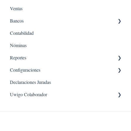
Ventas
Bancos
Contabilidad
Conciliación Bancaria
Nóminas
Ingresos
Reportes
Egresos
Configuraciones
Ingresos
Declaraciones Juradas
Nómina
Generales
Uwigo Colaborador
Balances & EE.FF
Tesorería
Compras & Ventas
Nómina
Contador
Libros
Contables