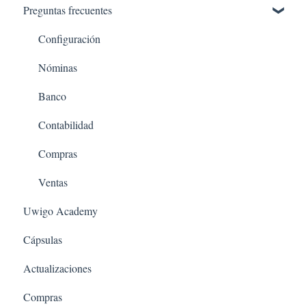
Preguntas frecuentes
Imprescindibles de revisar antes de comenzar
Imprescindibles de revisar antes de comenzar - Nominas
Configuración
¿Cómo activar el módulo?
Nóminas
Banco
Contabilidad
Compras
Ventas
Uwigo Academy
Cápsulas
Actualizaciones
Compras