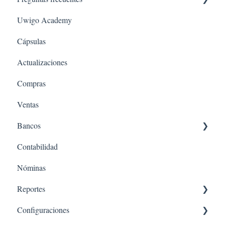
Uwigo Academy
Imprescindibles de revisar antes de comenzar - Nominas
Configuración
¿Cómo activar el módulo?
Cápsulas
Nóminas
Actualizaciones
Banco
Compras
Contabilidad
Ventas
Compras
Bancos
Ventas
Contabilidad
Conciliación Bancaria
Nóminas
Ingresos
Reportes
Egresos
Configuraciones
Ingresos